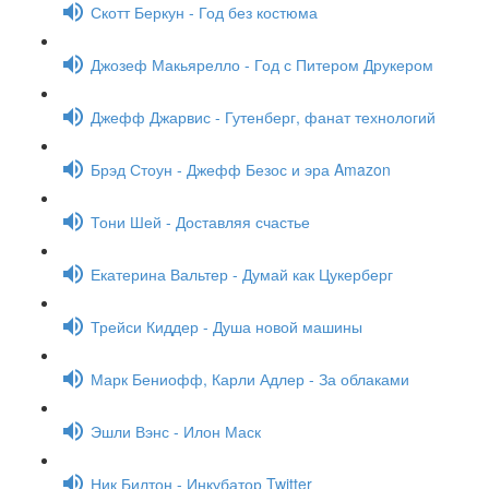
Скотт Беркун - Год без костюма
Джозеф Макьярелло - Год с Питером Друкером
Джефф Джарвис - Гутенберг, фанат технологий
Брэд Стоун - Джефф Безос и эра Amazon
Тони Шей - Доставляя счастье
Екатерина Вальтер - Думай как Цукерберг
Трейси Киддер - Душа новой машины
Марк Бениофф, Карли Адлер - За облаками
Эшли Вэнс - Илон Маск
Ник Билтон - Инкубатор Twitter