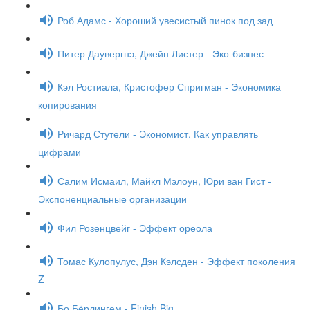
Роб Адамс - Хороший увесистый пинок под зад
Питер Даувергнэ, Джейн Листер - Эко-бизнес
Кэл Ростиала, Кристофер Спригман - Экономика
копирования
Ричард Стутели - Экономист. Как управлять
цифрами
Салим Исмаил, Майкл Мэлоун, Юри ван Гист -
Экспоненциальные организации
Фил Розенцвейг - Эффект ореола
Томас Кулопулус, Дэн Кэлсден - Эффект поколения
Z
Бо Бёрлингем - Finish Big