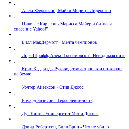
Алекс Фергюсон, Майкл Мориц - Лидерство
Николас Карлсон - Марисса Майер и битва за
спасение Yahoo!"
Билл МакДермотт - Мечта чемпионов
Лора Шрофф, Алекс Тресниовски - Невидимая нить
Крис Хэдфилд - Руководство астронавта по жизни
на Земле
Уолтер Айзексон - Стив Джобс
Ричард Брэнсон - Теряя невинность
Дуг Липп - Университет Уолта Диснея
Дэвид Робертсон, Билл Брин - Что не убило