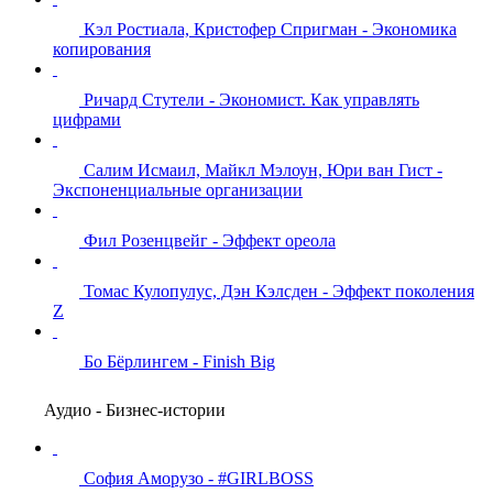
Кэл Ростиала, Кристофер Спригман - Экономика
копирования
Ричард Стутели - Экономист. Как управлять
цифрами
Салим Исмаил, Майкл Мэлоун, Юри ван Гист -
Экспоненциальные организации
Фил Розенцвейг - Эффект ореола
Томас Кулопулус, Дэн Кэлсден - Эффект поколения
Z
Бо Бёрлингем - Finish Big
Аудио - Бизнес-истории
София Аморузо - #GIRLBOSS