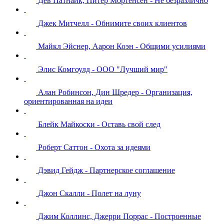
Дев Патнаик, Питер Мортенсен - Не безразлично
Джек Митчелл - Обнимите своих клиентов
Майкл Эйснер, Аарон Коэн - Общими усилиями
Элис Комгоулд - ООО "Лучший мир"
Алан Робинсон, Дин Шредер - Организация,
ориентированная на идеи
Блейк Майкоски - Оставь свой след
Роберт Саттон - Охота за идеями
Дэвид Гейдж - Партнерское соглашение
Джон Скалли - Полет на луну
Джим Коллинс, Джерри Поррас - Построенные