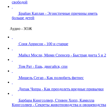
свободой
Брайан Каплан - Эгоистичные причины иметь
больше детей
Аудио - ЗОЖ
Соня Аррисон - 100 и старше
Майкл Мосли, Мими Спенсер - Быстрая диета 5 и 2
Том Рат - Ешь, двигайся, спи
Мишель Сегар - Как полюбить фитнес
Дипак Чопра - Как преодолеть вредные привычки
Барбара Кингсолвер, Стивен Хопп, Камилла
Кингсолвер - Секреты животноводства и овощеводства