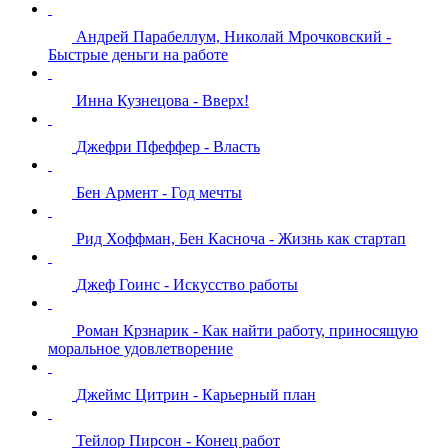
Андрей Парабеллум, Николай Мрочковский -
Быстрые деньги на работе
Инна Кузнецова - Вверх!
Джефри Пфеффер - Власть
Бен Армент - Год мечты
Рид Хоффман, Бен Касноча - Жизнь как стартап
Джеф Гоинс - Искусство работы
Роман Крзнарик - Как найти работу, приносящую
моральное удовлетворение
Джеймс Цитрин - Карьерный план
Тейлор Пирсон - Конец работ