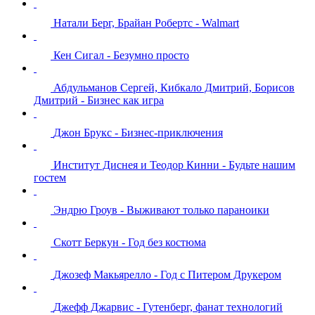
Натали Берг, Брайан Робертс - Walmart
Кен Сигал - Безумно просто
Абдульманов Сергей, Кибкало Дмитрий, Борисов
Дмитрий - Бизнес как игра
Джон Брукс - Бизнес-приключения
Институт Диснея и Теодор Кинни - Будьте нашим
гостем
Эндрю Гроув - Выживают только параноики
Скотт Беркун - Год без костюма
Джозеф Макьярелло - Год с Питером Друкером
Джефф Джарвис - Гутенберг, фанат технологий