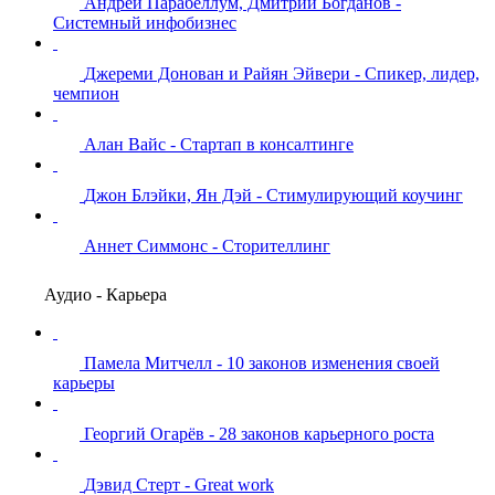
Андрей Парабеллум, Дмитрий Богданов -
Системный инфобизнес
Джереми Донован и Райян Эйвери - Спикер, лидер,
чемпион
Алан Вайс - Стартап в консалтинге
Джон Блэйки, Ян Дэй - Стимулирующий коучинг
Аннет Симмонс - Сторителлинг
Аудио - Карьера
Памела Митчелл - 10 законов изменения своей
карьеры
Георгий Огарёв - 28 законов карьерного роста
Дэвид Стерт - Great work