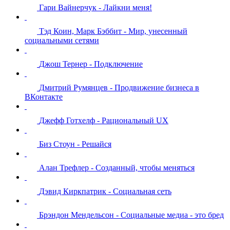
Гари Вайнерчук - Лайкни меня!
Тэд Коин, Марк Бэббит - Мир, унесенный
социальными сетями
Джош Тернер - Подключение
Дмитрий Румянцев - Продвижение бизнеса в
ВКонтакте
Джефф Готхелф - Рациональный UX
Биз Стоун - Решайся
Алан Трефлер - Созданный, чтобы меняться
Дэвид Киркпатрик - Социальная сеть
Брэндон Мендельсон - Социальные медиа - это бред