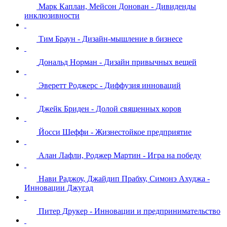
Марк Каплан, Мейсон Донован - Дивиденды
инклюзивности
Тим Браун - Дизайн-мышление в бизнесе
Дональд Норман - Дизайн привычных вещей
Эверетт Роджерс - Диффузия инноваций
Джейк Бриден - Долой священных коров
Йосси Шеффи - Жизнестойкое предприятие
Алан Лафли, Роджер Мартин - Игра на победу
Нави Раджоу, Джайдип Прабху, Симонэ Ахуджа -
Инновации Джугад
Питер Друкер - Инновации и предпринимательство