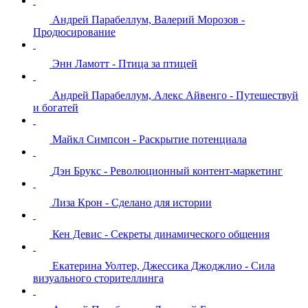
Андрей Парабеллум, Валерий Морозов -
Продюсирование
Энн Ламотт - Птица за птицей
Андрей Парабеллум, Алекс Айвенго - Путешествуй
и богатей
Майкл Симпсон - Раскрытие потенциала
Дэн Брукс - Революционный контент-маркетинг
Лиза Крон - Сделано для истории
Кен Девис - Секреты динамического общения
Екатерина Уолтер, Джессика Джоджлио - Сила
визуального сторителлинга