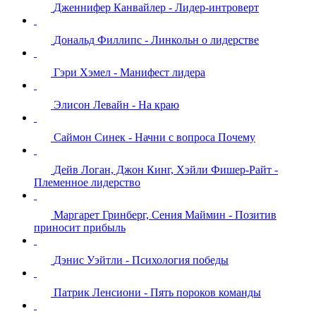
Дженнифер Канвайлер - Лидер-интроверт
Дональд Филлипс - Линкольн о лидерстве
Гэри Хэмел - Манифест лидера
Элисон Левайн - На краю
Саймон Синек - Начни с вопроса Почему
Дейв Логан, Джон Кинг, Хэйли Фишер-Райт -
Племенное лидерство
Маргарет Гринберг, Сения Маймин - Позитив
приносит прибыль
Дэнис Уэйтли - Психология победы
Патрик Ленсиони - Пять пороков команды