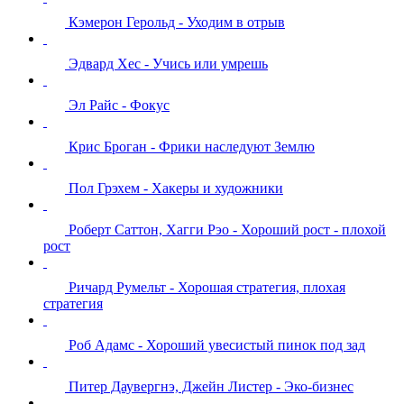
Кэмерон Герольд - Уходим в отрыв
Эдвард Хес - Учись или умрешь
Эл Райс - Фокус
Крис Броган - Фрики наследуют Землю
Пол Грэхем - Хакеры и художники
Роберт Саттон, Хагги Рэо - Хороший рост - плохой
рост
Ричард Румельт - Хорошая стратегия, плохая
стратегия
Роб Адамс - Хороший увесистый пинок под зад
Питер Даувергнэ, Джейн Листер - Эко-бизнес