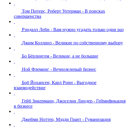
Том Питерс, Роберт Уотерман - В поисках
совершенства
Рэндалл Лейн - Вам нужно угадать только один раз
Джим Коллинз - Великие по собственному выбору
Бо Бёрлингем - Великие, а не большие
Ной Флеминг - Вечнозеленый бизнес
Боб Йохансен, Карл Ронн - Выгодное
взаимодействие
Гейб Зикерманн, Джоселин Линдер - Геймификация
в бизнесе
Джейми Ноттер, Мэдди Грант - Гуманизация