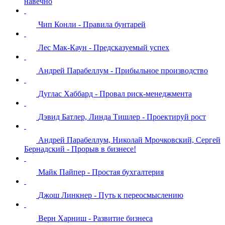
навечно
Чип Конли - Правила бунтарей
Лес Мак-Каун - Предсказуемый успех
Андрей Парабеллум - Прибыльное производство
Дуглас Хаббард - Провал риск-менеджмента
Дэвид Батлер, Линда Тишлер - Проектируй рост
Андрей Парабеллум, Николай Мрочковский, Сергей
Бернадский - Прорыв в бизнесе!
Майк Пайпер - Простая бухгалтерия
Джош Линкнер - Путь к переосмыслению
Верн Харниш - Развитие бизнеса