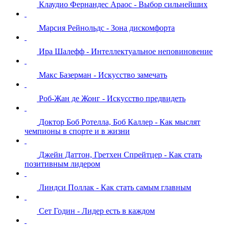
Клаудио Фернандес Араос - Выбор сильнейших
Марсия Рейнольдс - Зона дискомфорта
Ира Шалефф - Интеллектуальное неповиновение
Макс Базерман - Искусство замечать
Роб-Жан де Жонг - Искусство предвидеть
Доктор Боб Ротелла, Боб Каллер - Как мыслят
чемпионы в спорте и в жизни
Джейн Даттон, Гретхен Спрейтцер - Как стать
позитивным лидером
Линдси Поллак - Как стать самым главным
Сет Годин - Лидер есть в каждом