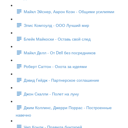
Майкл Эйснер, Аарон Коэн - Общими усилиями
Элис Комгоулд - ООО Лучший мир
Блейк Майкоски - Оставь свой след
Майкл Делл - От Dell без посредников
Роберт Саттон - Охота за идеями
Дэвид Гейдж - Партнерское соглашение
Джон Скалли - Полет на луну
Джим Коллинс, Джерри Поррас - Построенные
навечно
Чип Конли - Правила бунтарей