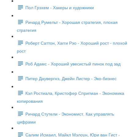
Пол Грэхем - Хакеры и художники
Ричард Румельт - Хорошая стратегия, плохая
стратегия
Роберт Саттон, Хагги Рэо - Хороший рост - плохой
рост
Роб Адамс - Хороший увесистый пинок под зад
Питер Даувергнэ, Джейн Листер - Эко-бизнес
Кэл Ростиала, Кристофер Спригман - Экономика
копирования
Ричард Стутели - Экономист. Как управлять
цифрами
Салим Исмаил, Майкл Мэлоун, Юри ван Гист -