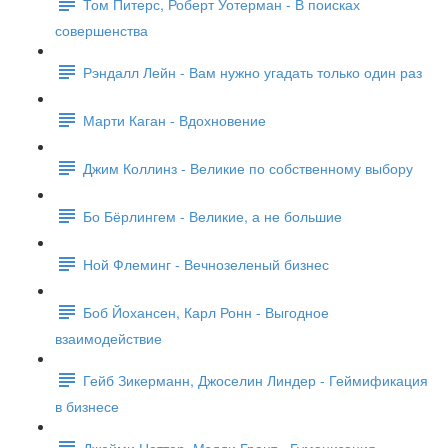
Том Питерс, Роберт Уотерман - В поисках
совершенства
Рэндалл Лейн - Вам нужно угадать только один раз
Марти Каган - Вдохновение
Джим Коллинз - Великие по собственному выбору
Бо Бёрлингем - Великие, а не большие
Ной Флеминг - Вечнозеленый бизнес
Боб Йохансен, Карл Ронн - Выгодное
взаимодействие
Гейб Зикерманн, Джоселин Линдер - Геймификация
в бизнесе
Джейми Ноттер, Мэдди Грант - Гуманизация