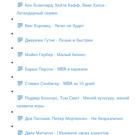
Кен Бланчард, Кейти Кафф, Вики Хэлси -
Легендарный сервис
Бен Хоровиц - Легко не будет
Джереми Гутче - Лучше и быстрее
Майкл Гербер - Малый бизнес
Барри Пирсон - MBA в кармане
Стивен Силбигер - MBA за 10 дней
Роджер Коннорс, Том Смит - Меняй культуру, меняй
правила игры
Дев Патнаик, Питер Мортенсен - Не безразлично
Джек Митчелл - Обнимите своих клиентов