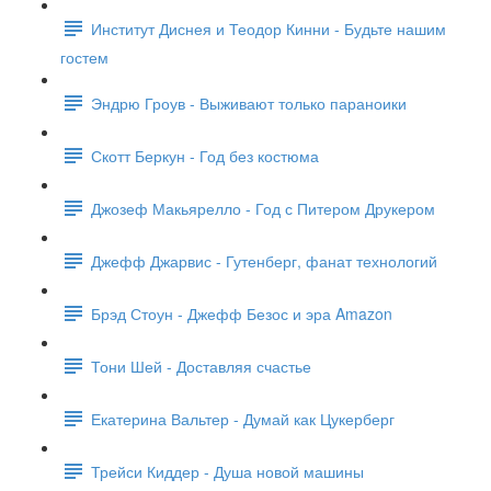
Институт Диснея и Теодор Кинни - Будьте нашим
гостем
Эндрю Гроув - Выживают только параноики
Скотт Беркун - Год без костюма
Джозеф Макьярелло - Год с Питером Друкером
Джефф Джарвис - Гутенберг, фанат технологий
Брэд Стоун - Джефф Безос и эра Amazon
Тони Шей - Доставляя счастье
Екатерина Вальтер - Думай как Цукерберг
Трейси Киддер - Душа новой машины