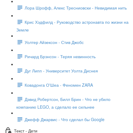
Лора Шрофф, Алекс Тресниовски - Невидимая нить
Крис Хэдфилд - Руководство астронавта по жизни на
Земле
Уолтер Айзексон - Стив Джобс
Ричард Брэнсон - Теряя невинность
Дуг Липп - Университет Уолта Диснея
Ковадонга О'Шеа - Феномен ZARA
Дэвид Робертсон, Билл Брин - Что не убило
компанию LEGO, а сделало ее сильнее
Джефф Джарвис - Что сделал бы Google
Текст - Дети