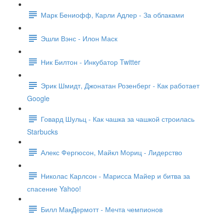
Марк Бениофф, Карли Адлер - За облаками
Эшли Вэнс - Илон Маск
Ник Билтон - Инкубатор Twitter
Эрик Шмидт, Джонатан Розенберг - Как работает
Google
Говард Шульц - Как чашка за чашкой строилась
Starbucks
Алекс Фергюсон, Майкл Мориц - Лидерство
Николас Карлсон - Марисса Майер и битва за
спасение Yahoo!
Билл МакДермотт - Мечта чемпионов