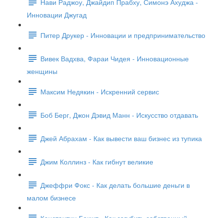
Нави Раджоу, Джайдип Прабху, Симонэ Ахуджа -
Инновации Джугад
Питер Друкер - Инновации и предпринимательство
Вивек Вадхва, Фараи Чидея - Инновационные
женщины
Максим Недякин - Искренний сервис
Боб Берг, Джон Дэвид Манн - Искусство отдавать
Джей Абрахам - Как вывести ваш бизнес из тупика
Джим Коллинз - Как гибнут великие
Джеффри Фокс - Как делать большие деньги в
малом бизнесе
Константин Бакшт - Как загубить собственный