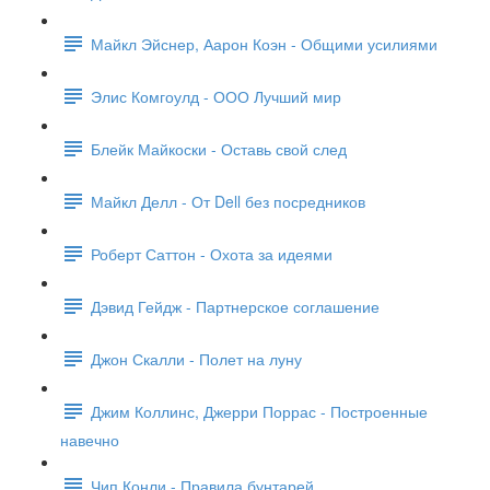
Майкл Эйснер, Аарон Коэн - Общими усилиями
Элис Комгоулд - ООО Лучший мир
Блейк Майкоски - Оставь свой след
Майкл Делл - От Dell без посредников
Роберт Саттон - Охота за идеями
Дэвид Гейдж - Партнерское соглашение
Джон Скалли - Полет на луну
Джим Коллинс, Джерри Поррас - Построенные
навечно
Чип Конли - Правила бунтарей