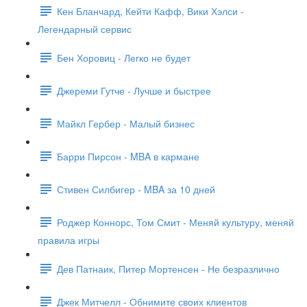
Кен Бланчард, Кейти Кафф, Вики Хэлси -
Легендарный сервис
Бен Хоровиц - Легко не будет
Джереми Гутче - Лучше и быстрее
Майкл Гербер - Малый бизнес
Барри Пирсон - MBA в кармане
Стивен Силбигер - MBA за 10 дней
Роджер Коннорс, Том Смит - Меняй культуру, меняй
правила игры
Дев Патнаик, Питер Мортенсен - Не безразлично
Джек Митчелл - Обнимите своих клиентов