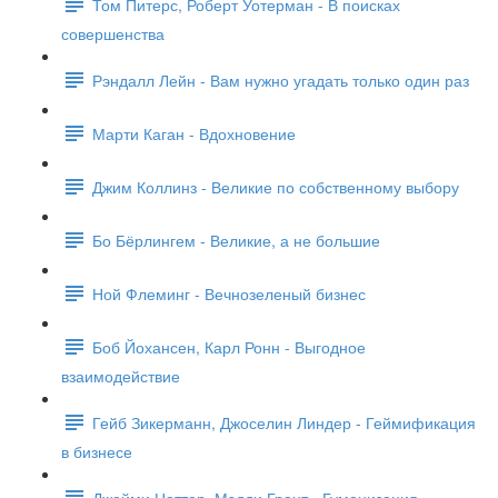
Том Питерс, Роберт Уотерман - В поисках
совершенства
Рэндалл Лейн - Вам нужно угадать только один раз
Марти Каган - Вдохновение
Джим Коллинз - Великие по собственному выбору
Бо Бёрлингем - Великие, а не большие
Ной Флеминг - Вечнозеленый бизнес
Боб Йохансен, Карл Ронн - Выгодное
взаимодействие
Гейб Зикерманн, Джоселин Линдер - Геймификация
в бизнесе
Джейми Ноттер, Мэдди Грант - Гуманизация