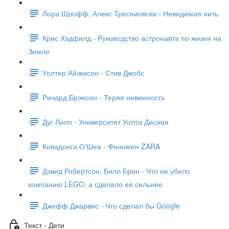
Лора Шрофф, Алекс Тресниовски - Невидимая нить
Крис Хэдфилд - Руководство астронавта по жизни на
Земле
Уолтер Айзексон - Стив Джобс
Ричард Брэнсон - Теряя невинность
Дуг Липп - Университет Уолта Диснея
Ковадонга О'Шеа - Феномен ZARA
Дэвид Робертсон, Билл Брин - Что не убило
компанию LEGO, а сделало ее сильнее
Джефф Джарвис - Что сделал бы Google
Текст - Дети