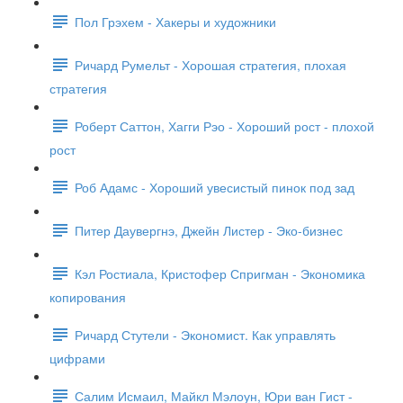
Пол Грэхем - Хакеры и художники
Ричард Румельт - Хорошая стратегия, плохая
стратегия
Роберт Саттон, Хагги Рэо - Хороший рост - плохой
рост
Роб Адамс - Хороший увесистый пинок под зад
Питер Даувергнэ, Джейн Листер - Эко-бизнес
Кэл Ростиала, Кристофер Спригман - Экономика
копирования
Ричард Стутели - Экономист. Как управлять
цифрами
Салим Исмаил, Майкл Мэлоун, Юри ван Гист -