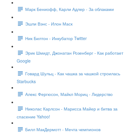
Марк Бениофф, Карли Адлер - За облаками
Эшли Вэнс - Илон Маск
Ник Билтон - Инкубатор Twitter
Эрик Шмидт, Джонатан Розенберг - Как работает
Google
Говард Шульц - Как чашка за чашкой строилась
Starbucks
Алекс Фергюсон, Майкл Мориц - Лидерство
Николас Карлсон - Марисса Майер и битва за
спасение Yahoo!
Билл МакДермотт - Мечта чемпионов