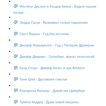
Институт Диснея и Теодор Кинни - Будьте нашим
гостем
Эндрю Гроув - Выживают только параноики
Скотт Беркун - Год без костюма
Джозеф Макьярелло - Год с Питером Друкером
Джефф Джарвис - Гутенберг, фанат технологий
Брэд Стоун - Джефф Безос и эра Amazon
Тони Шей - Доставляя счастье
Екатерина Вальтер - Думай как Цукерберг
Трейси Киддер - Душа новой машины