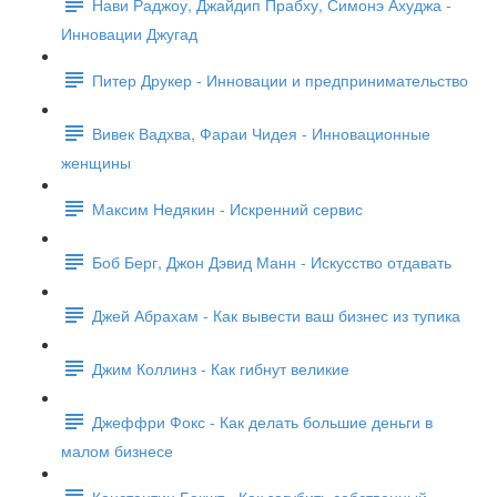
Нави Раджоу, Джайдип Прабху, Симонэ Ахуджа -
Инновации Джугад
Питер Друкер - Инновации и предпринимательство
Вивек Вадхва, Фараи Чидея - Инновационные
женщины
Максим Недякин - Искренний сервис
Боб Берг, Джон Дэвид Манн - Искусство отдавать
Джей Абрахам - Как вывести ваш бизнес из тупика
Джим Коллинз - Как гибнут великие
Джеффри Фокс - Как делать большие деньги в
малом бизнесе
Константин Бакшт - Как загубить собственный