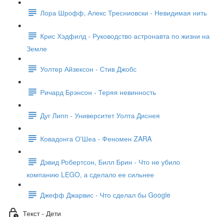
Лора Шрофф, Алекс Тресниовски - Невидимая нить
Крис Хэдфилд - Руководство астронавта по жизни на
Земле
Уолтер Айзексон - Стив Джобс
Ричард Брэнсон - Теряя невинность
Дуг Липп - Университет Уолта Диснея
Ковадонга О'Шеа - Феномен ZARA
Дэвид Робертсон, Билл Брин - Что не убило
компанию LEGO, а сделало ее сильнее
Джефф Джарвис - Что сделал бы Google
Текст - Дети