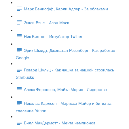
Марк Бениофф, Карли Адлер - За облаками
Эшли Вэнс - Илон Маск
Ник Билтон - Инкубатор Twitter
Эрик Шмидт, Джонатан Розенберг - Как работает
Google
Говард Шульц - Как чашка за чашкой строилась
Starbucks
Алекс Фергюсон, Майкл Мориц - Лидерство
Николас Карлсон - Марисса Майер и битва за
спасение Yahoo!
Билл МакДермотт - Мечта чемпионов