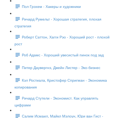
Пол Грэхем - Хакеры и художники
Ричард Румельт - Хорошая стратегия, плохая
стратегия
Роберт Саттон, Хагги Рэо - Хороший рост - плохой
рост
Роб Адамс - Хороший увесистый пинок под зад
Питер Даувергнэ, Джейн Листер - Эко-бизнес
Кэл Ростиала, Кристофер Спригман - Экономика
копирования
Ричард Стутели - Экономист. Как управлять
цифрами
Салим Исмаил, Майкл Мэлоун, Юри ван Гист -