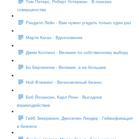
Том Питерс, Роберт Уотерман - В поисках
совершенства
Рэндалл Лейн - Вам нужно угадать только один раз
Марти Каган - Вдохновение
Джим Коллинз - Великие по собственному выбору
Бо Бёрлингем - Великие, а не большие
Ной Флеминг - Вечнозеленый бизнес
Боб Йохансен, Карл Ронн - Выгодное
взаимодействие
Гейб Зикерманн, Джоселин Линдер - Геймификация
в бизнесе
Джейми Ноттер, Мэдди Грант - Гуманизация