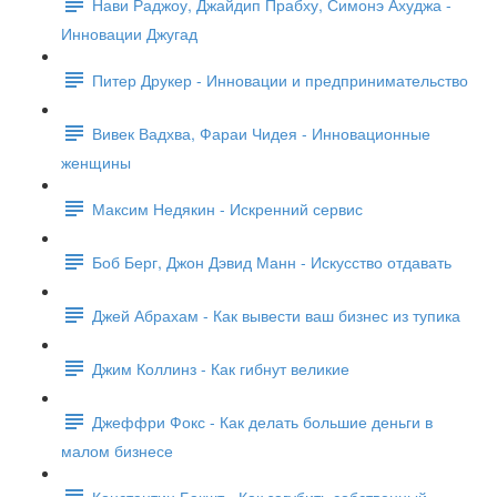
Нави Раджоу, Джайдип Прабху, Симонэ Ахуджа -
Инновации Джугад
Питер Друкер - Инновации и предпринимательство
Вивек Вадхва, Фараи Чидея - Инновационные
женщины
Максим Недякин - Искренний сервис
Боб Берг, Джон Дэвид Манн - Искусство отдавать
Джей Абрахам - Как вывести ваш бизнес из тупика
Джим Коллинз - Как гибнут великие
Джеффри Фокс - Как делать большие деньги в
малом бизнесе
Константин Бакшт - Как загубить собственный