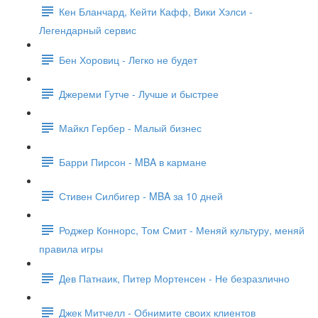
Кен Бланчард, Кейти Кафф, Вики Хэлси -
Легендарный сервис
Бен Хоровиц - Легко не будет
Джереми Гутче - Лучше и быстрее
Майкл Гербер - Малый бизнес
Барри Пирсон - MBA в кармане
Стивен Силбигер - MBA за 10 дней
Роджер Коннорс, Том Смит - Меняй культуру, меняй
правила игры
Дев Патнаик, Питер Мортенсен - Не безразлично
Джек Митчелл - Обнимите своих клиентов