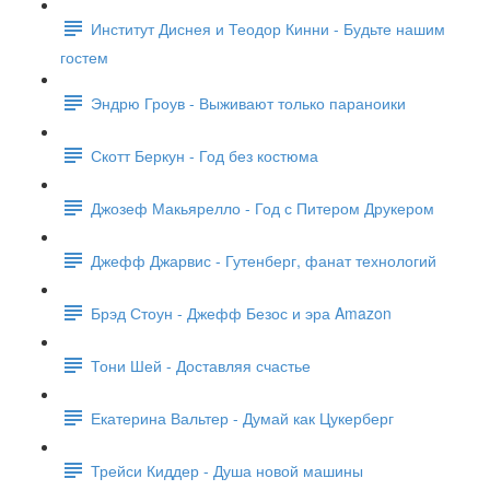
Институт Диснея и Теодор Кинни - Будьте нашим
гостем
Эндрю Гроув - Выживают только параноики
Скотт Беркун - Год без костюма
Джозеф Макьярелло - Год с Питером Друкером
Джефф Джарвис - Гутенберг, фанат технологий
Брэд Стоун - Джефф Безос и эра Amazon
Тони Шей - Доставляя счастье
Екатерина Вальтер - Думай как Цукерберг
Трейси Киддер - Душа новой машины