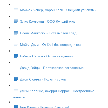
Майкл Эйснер, Аарон Коэн - Общими усилиями
Элис Комгоулд - ООО Лучший мир
Блейк Майкоски - Оставь свой след
Майкл Делл - От Dell без посредников
Роберт Саттон - Охота за идеями
Дэвид Гейдж - Партнерское соглашение
Джон Скалли - Полет на луну
Джим Коллинс, Джерри Поррас - Построенные
навечно
Чип Конли - Правила бунтарей