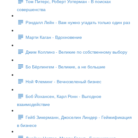
Том Питерс, Роберт Уотерман - В поисках
совершенства
Рэндалл Лейн - Вам нужно угадать только один раз
Марти Каган - Вдохновение
Джим Коллинз - Великие по собственному выбору
Бо Бёрлингем - Великие, а не большие
Ной Флеминг - Вечнозеленый бизнес
Боб Йохансен, Карл Ронн - Выгодное
взаимодействие
Гейб Зикерманн, Джоселин Линдер - Геймификация
в бизнесе
Джейми Ноттер, Мэдди Грант - Гуманизация