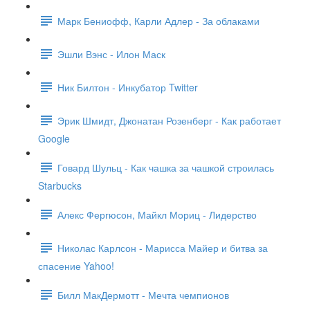
Марк Бениофф, Карли Адлер - За облаками
Эшли Вэнс - Илон Маск
Ник Билтон - Инкубатор Twitter
Эрик Шмидт, Джонатан Розенберг - Как работает
Google
Говард Шульц - Как чашка за чашкой строилась
Starbucks
Алекс Фергюсон, Майкл Мориц - Лидерство
Николас Карлсон - Марисса Майер и битва за
спасение Yahoo!
Билл МакДермотт - Мечта чемпионов