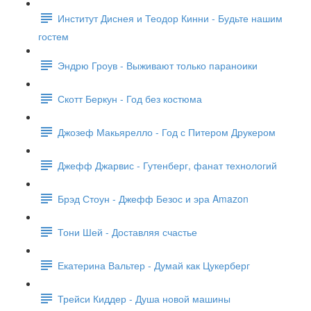
Институт Диснея и Теодор Кинни - Будьте нашим
гостем
Эндрю Гроув - Выживают только параноики
Скотт Беркун - Год без костюма
Джозеф Макьярелло - Год с Питером Друкером
Джефф Джарвис - Гутенберг, фанат технологий
Брэд Стоун - Джефф Безос и эра Amazon
Тони Шей - Доставляя счастье
Екатерина Вальтер - Думай как Цукерберг
Трейси Киддер - Душа новой машины