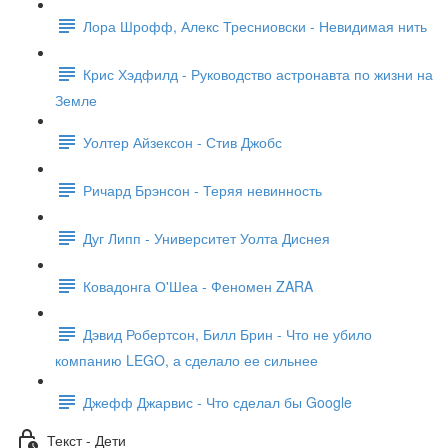
Лора Шрофф, Алекс Тресниовски - Невидимая нить
Крис Хэдфилд - Руководство астронавта по жизни на
Земле
Уолтер Айзексон - Стив Джобс
Ричард Брэнсон - Теряя невинность
Дуг Липп - Университет Уолта Диснея
Ковадонга О'Шеа - Феномен ZARA
Дэвид Робертсон, Билл Брин - Что не убило
компанию LEGO, а сделало ее сильнее
Джефф Джарвис - Что сделал бы Google
Текст - Дети