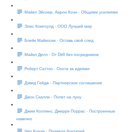
Майкл Эйснер, Аарон Коэн - Общими усилиями
Элис Комгоулд - ООО Лучший мир
Блейк Майкоски - Оставь свой след
Майкл Делл - От Dell без посредников
Роберт Саттон - Охота за идеями
Дэвид Гейдж - Партнерское соглашение
Джон Скалли - Полет на луну
Джим Коллинс, Джерри Поррас - Построенные
навечно
Чип Конли - Правила бунтарей