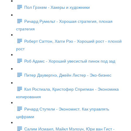
Пол Грэхем - Хакеры и художники
Ричард Румельт - Хорошая стратегия, плохая
стратегия
Роберт Саттон, Хагги Рэо - Хороший рост - плохой
рост
Роб Адамс - Хороший увесистый пинок под зад
Питер Даувергнэ, Джейн Листер - Эко-бизнес
Кэл Ростиала, Кристофер Спригман - Экономика
копирования
Ричард Стутели - Экономист. Как управлять
цифрами
Салим Исмаил, Майкл Мэлоун, Юри ван Гист -