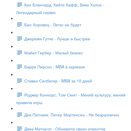
Кен Бланчард, Кейти Кафф, Вики Хэлси -
Легендарный сервис
Бен Хоровиц - Легко не будет
Джереми Гутче - Лучше и быстрее
Майкл Гербер - Малый бизнес
Барри Пирсон - MBA в кармане
Стивен Силбигер - MBA за 10 дней
Роджер Коннорс, Том Смит - Меняй культуру, меняй
правила игры
Дев Патнаик, Питер Мортенсен - Не безразлично
Джек Митчелл - Обнимите своих клиентов