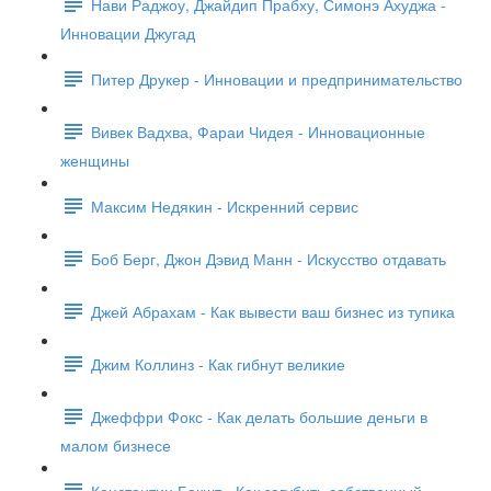
Нави Раджоу, Джайдип Прабху, Симонэ Ахуджа -
Инновации Джугад
Питер Друкер - Инновации и предпринимательство
Вивек Вадхва, Фараи Чидея - Инновационные
женщины
Максим Недякин - Искренний сервис
Боб Берг, Джон Дэвид Манн - Искусство отдавать
Джей Абрахам - Как вывести ваш бизнес из тупика
Джим Коллинз - Как гибнут великие
Джеффри Фокс - Как делать большие деньги в
малом бизнесе
Константин Бакшт - Как загубить собственный