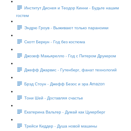
Институт Диснея и Теодор Кинни - Будьте нашим
гостем
Эндрю Гроув - Выживают только параноики
Скотт Беркун - Год без костюма
Джозеф Макьярелло - Год с Питером Друкером
Джефф Джарвис - Гутенберг, фанат технологий
Брэд Стоун - Джефф Безос и эра Amazon
Тони Шей - Доставляя счастье
Екатерина Вальтер - Думай как Цукерберг
Трейси Киддер - Душа новой машины