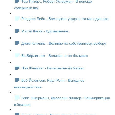
Том Питерс, Роберт Уотерман - В поисках
совершенства
Рэндалл Лейн - Вам нужно угадать только один раз
Марти Каган - Вдохновение
Джим Коллинз - Великие по собственному выбору
Бо Бёрлингем - Великие, а не большие
Ной Флеминг - Вечнозеленый бизнес
Боб Йохансен, Карл Ронн - Выгодное
взаимодействие
Гейб Зикерманн, Джоселин Линдер - Геймификация
в бизнесе
Джейми Ноттер, Мэдди Грант - Гуманизация