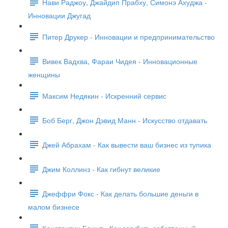
Нави Раджоу, Джайдип Прабху, Симонэ Ахуджа -
Инновации Джугад
Питер Друкер - Инновации и предпринимательство
Вивек Вадхва, Фараи Чидея - Инновационные
женщины
Максим Недякин - Искренний сервис
Боб Берг, Джон Дэвид Манн - Искусство отдавать
Джей Абрахам - Как вывести ваш бизнес из тупика
Джим Коллинз - Как гибнут великие
Джеффри Фокс - Как делать большие деньги в
малом бизнесе
Константин Бакшт - Как загубить собственный