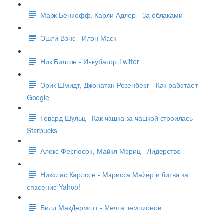
Марк Бениофф, Карли Адлер - За облаками
Эшли Вэнс - Илон Маск
Ник Билтон - Инкубатор Twitter
Эрик Шмидт, Джонатан Розенберг - Как работает
Google
Говард Шульц - Как чашка за чашкой строилась
Starbucks
Алекс Фергюсон, Майкл Мориц - Лидерство
Николас Карлсон - Марисса Майер и битва за
спасение Yahoo!
Билл МакДермотт - Мечта чемпионов