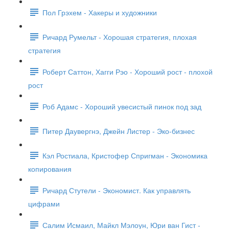
Пол Грэхем - Хакеры и художники
Ричард Румельт - Хорошая стратегия, плохая
стратегия
Роберт Саттон, Хагги Рэо - Хороший рост - плохой
рост
Роб Адамс - Хороший увесистый пинок под зад
Питер Даувергнэ, Джейн Листер - Эко-бизнес
Кэл Ростиала, Кристофер Спригман - Экономика
копирования
Ричард Стутели - Экономист. Как управлять
цифрами
Салим Исмаил, Майкл Мэлоун, Юри ван Гист -