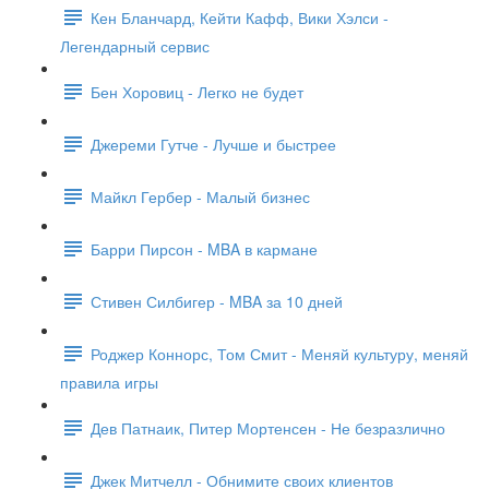
Кен Бланчард, Кейти Кафф, Вики Хэлси -
Легендарный сервис
Бен Хоровиц - Легко не будет
Джереми Гутче - Лучше и быстрее
Майкл Гербер - Малый бизнес
Барри Пирсон - MBA в кармане
Стивен Силбигер - MBA за 10 дней
Роджер Коннорс, Том Смит - Меняй культуру, меняй
правила игры
Дев Патнаик, Питер Мортенсен - Не безразлично
Джек Митчелл - Обнимите своих клиентов