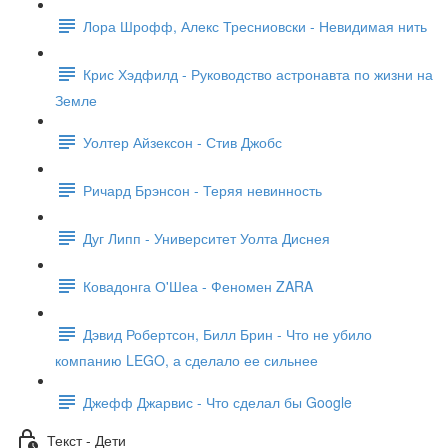
Лора Шрофф, Алекс Тресниовски - Невидимая нить
Крис Хэдфилд - Руководство астронавта по жизни на
Земле
Уолтер Айзексон - Стив Джобс
Ричард Брэнсон - Теряя невинность
Дуг Липп - Университет Уолта Диснея
Ковадонга О'Шеа - Феномен ZARA
Дэвид Робертсон, Билл Брин - Что не убило
компанию LEGO, а сделало ее сильнее
Джефф Джарвис - Что сделал бы Google
Текст - Дети