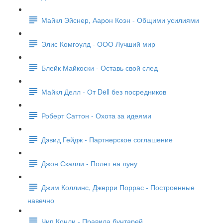
Майкл Эйснер, Аарон Коэн - Общими усилиями
Элис Комгоулд - ООО Лучший мир
Блейк Майкоски - Оставь свой след
Майкл Делл - От Dell без посредников
Роберт Саттон - Охота за идеями
Дэвид Гейдж - Партнерское соглашение
Джон Скалли - Полет на луну
Джим Коллинс, Джерри Поррас - Построенные
навечно
Чип Конли - Правила бунтарей