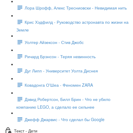
Лора Шрофф, Алекс Тресниовски - Невидимая нить
Крис Хэдфилд - Руководство астронавта по жизни на
Земле
Уолтер Айзексон - Стив Джобс
Ричард Брэнсон - Теряя невинность
Дуг Липп - Университет Уолта Диснея
Ковадонга О'Шеа - Феномен ZARA
Дэвид Робертсон, Билл Брин - Что не убило
компанию LEGO, а сделало ее сильнее
Джефф Джарвис - Что сделал бы Google
Текст - Дети