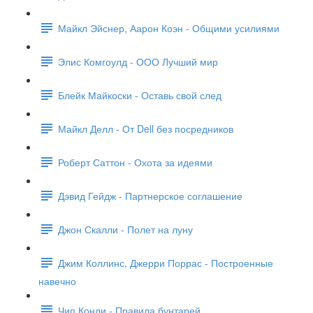
Майкл Эйснер, Аарон Коэн - Общими усилиями
Элис Комгоулд - ООО Лучший мир
Блейк Майкоски - Оставь свой след
Майкл Делл - От Dell без посредников
Роберт Саттон - Охота за идеями
Дэвид Гейдж - Партнерское соглашение
Джон Скалли - Полет на луну
Джим Коллинс, Джерри Поррас - Построенные
навечно
Чип Конли - Правила бунтарей