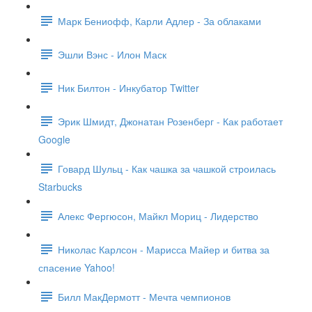
Марк Бениофф, Карли Адлер - За облаками
Эшли Вэнс - Илон Маск
Ник Билтон - Инкубатор Twitter
Эрик Шмидт, Джонатан Розенберг - Как работает
Google
Говард Шульц - Как чашка за чашкой строилась
Starbucks
Алекс Фергюсон, Майкл Мориц - Лидерство
Николас Карлсон - Марисса Майер и битва за
спасение Yahoo!
Билл МакДермотт - Мечта чемпионов