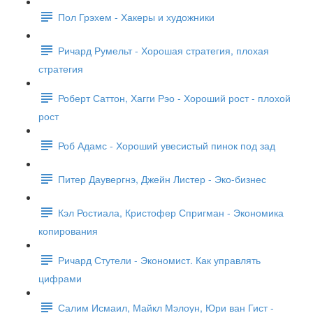
Пол Грэхем - Хакеры и художники
Ричард Румельт - Хорошая стратегия, плохая
стратегия
Роберт Саттон, Хагги Рэо - Хороший рост - плохой
рост
Роб Адамс - Хороший увесистый пинок под зад
Питер Даувергнэ, Джейн Листер - Эко-бизнес
Кэл Ростиала, Кристофер Спригман - Экономика
копирования
Ричард Стутели - Экономист. Как управлять
цифрами
Салим Исмаил, Майкл Мэлоун, Юри ван Гист -