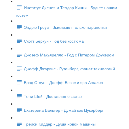
Институт Диснея и Теодор Кинни - Будьте нашим
гостем
Эндрю Гроув - Выживают только параноики
Скотт Беркун - Год без костюма
Джозеф Макьярелло - Год с Питером Друкером
Джефф Джарвис - Гутенберг, фанат технологий
Брэд Стоун - Джефф Безос и эра Amazon
Тони Шей - Доставляя счастье
Екатерина Вальтер - Думай как Цукерберг
Трейси Киддер - Душа новой машины