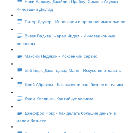
Нави Раджоу, Джайдип Прабху, Симонэ Ахуджа -
Инновации Джугад
Питер Друкер - Инновации и предпринимательство
Вивек Вадхва, Фараи Чидея - Инновационные
женщины
Максим Недякин - Искренний сервис
Боб Берг, Джон Дэвид Манн - Искусство отдавать
Джей Абрахам - Как вывести ваш бизнес из тупика
Джим Коллинз - Как гибнут великие
Джеффри Фокс - Как делать большие деньги в
малом бизнесе
Константин Бакшт - Как загубить собственный