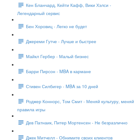
Кен Бланчард, Кейти Кафф, Вики Хэлси -
Легендарный сервис
Бен Хоровиц - Легко не будет
Джереми Гутче - Лучше и быстрее
Майкл Гербер - Малый бизнес
Барри Пирсон - MBA в кармане
Стивен Силбигер - MBA за 10 дней
Роджер Коннорс, Том Смит - Меняй культуру, меняй
правила игры
Дев Патнаик, Питер Мортенсен - Не безразлично
Джек Митчелл - Обнимите своих клиентов