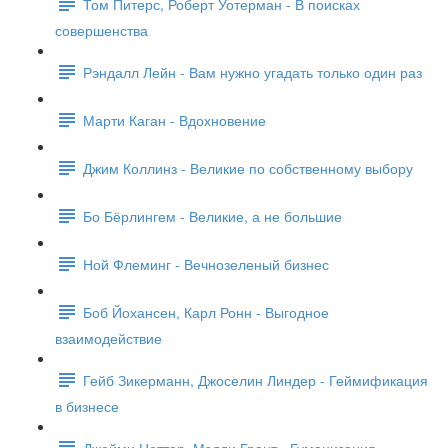
Том Питерс, Роберт Уотерман - В поисках
совершенства
Рэндалл Лейн - Вам нужно угадать только один раз
Марти Каган - Вдохновение
Джим Коллинз - Великие по собственному выбору
Бо Бёрлингем - Великие, а не большие
Ной Флеминг - Вечнозеленый бизнес
Боб Йохансен, Карл Ронн - Выгодное
взаимодействие
Гейб Зикерманн, Джоселин Линдер - Геймификация
в бизнесе
Джейми Ноттер, Мэдди Грант - Гуманизация