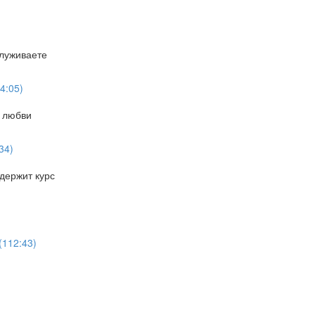
служиваете
4:05)
й любви
34)
держит курс
(112:43)