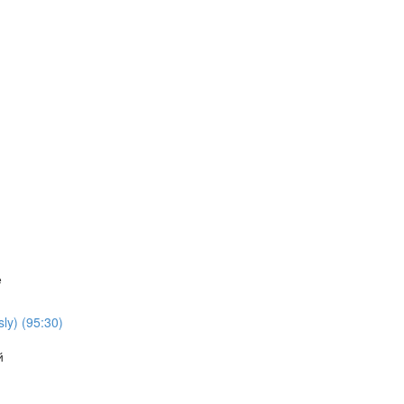
е
ly) (95:30)
й