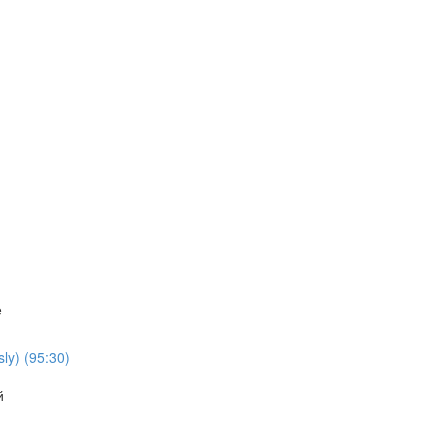
е
ly) (95:30)
й