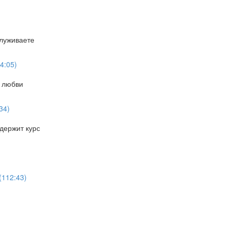
служиваете
4:05)
й любви
34)
держит курс
(112:43)